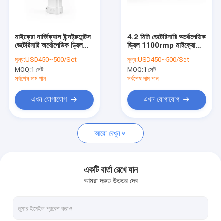
কারখানা ভ্রমণ
মান নিয়ন্ত্রণ
মাইক্রো সার্জিক্যাল ইন্সট্রুমেন্টস
4.2 মিমি ভেটেরিনারি অর্থোপেডিক
ভেটেরিনারি অর্থোপেডিক ড্রিল
ড্রিল 1100rmp মাইক্রো
যোগাযোগ করুন
4.2mm 1100rmp
সার্জিক্যাল যন্ত্র
মূল্য:
USD450~500/Set
মূল্য:
USD450~500/Set
MOQ:
1 সেট
MOQ:
1 সেট
খবর
সর্বশেষ দাম পান
সর্বশেষ দাম পান
এখন যোগাযোগ
এখন যোগাযোগ
মেডিকেল হাড় ড্রিল
আরো দেখুন
সার্জিক্যাল বোন ড্রিল
ক্যানুলেটেড ড্রিল মেশিন
একটি বার্তা রেখে যান
আমরা দ্রুত উত্তর দেব
Oscillating হাড় করাত
রেসিপ্রোকেটিং বোন করাত