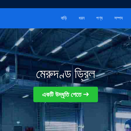
বাড়ি
ধরন
পণ্য
সম্পদ
মেরুদণ্ড ড্রিল
একটি উদ্ধৃতি পেতে