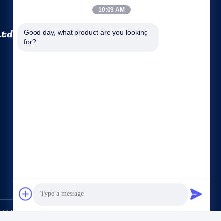
10:09 AM
Ltd.
Good day, what product are you looking 
for?
দ্রুত লিঙ্কগুলি
কোম্পানির প্রোফাইল
কারখানা ভ্রমণ
মান নিয়ন্ত্রণ
সাইট ম্যাপ
গোপনীয়তা নীতি
আমাদের সাথে যোগাযোগ করুন
, Ltd.. All Rights Reserved.