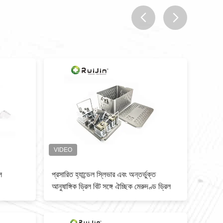
prev
next
ল
প্রসারিত হ্যান্ডেল স্লিভার এবং অন্তর্ভুক্ত
ট্রান্স
আনুষাঙ্গিক ড্রিল বিট সঙ্গে ঐচ্ছিক মেরুদণ্ড ড্রিল
পাওয়ার