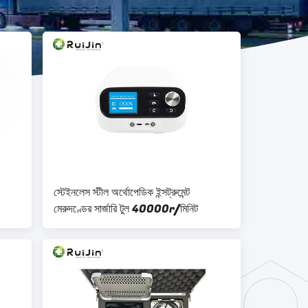
স্টেইনলেস স্টীল অর্থোপেডিক ইন্সট্রুমেন্ট
মেরুদণ্ডের সার্জারি টুল 40000r/মিনিট