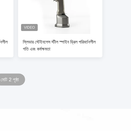
তনশীল
স্লিভার স্টেইনলেস স্টীল স্পাইন ড্রিল পরিবর্তনশীল
গতি এবং কর্মক্ষমতা
মোট 2 পৃষ্ঠা