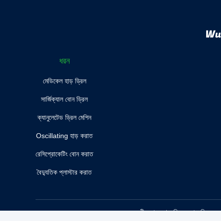
Wuh
ধরন
মেডিকেল হাড় ড্রিল
সার্জিক্যাল বোন ড্রিল
ক্যানুলেটেড ড্রিল মেশিন
Oscillating হাড় করাত
রেসিপ্রোকেটিং বোন করাত
বৈদ্যুতিক প্লাস্টার করাত
চীন ভাল গুণ মেডিকেল হাড় ড্