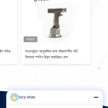
নশীল গতির
অন্তর্ভুক্ত আনুষাঙ্গিক সঙ্গে পরিবর্তনশীল গতি
উচ্চ গত
স্লিভার স্পাইন ড্রিল ক্যারিয়ার কেস
সার্জিক
স্লাইভা
lucy shao