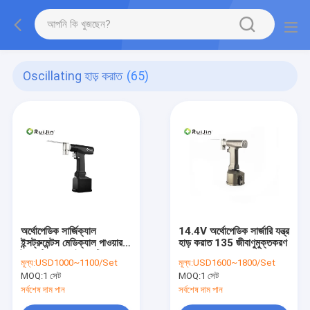
Oscillating হাড় করাত
(65)
অর্থোপেডিক সার্জিক্যাল
14.4V অর্থোপেডিক সার্জারি যন্ত্র
ইন্সট্রুমেন্টস মেডিক্যাল পাওয়ার
হাড় করাত 135 জীবাণুমুক্তকরণ
টুল মাল্টি-ফাংশন ইলেকট্রিক
মূল্য:
USD1000~1100/Set
মূল্য:
USD1600~1800/Set
হ্যান্ড বোন ড্রিল ওসিলেটিং করাত
MOQ:
1 সেট
MOQ:
1 সেট
সর্বশেষ দাম পান
সর্বশেষ দাম পান