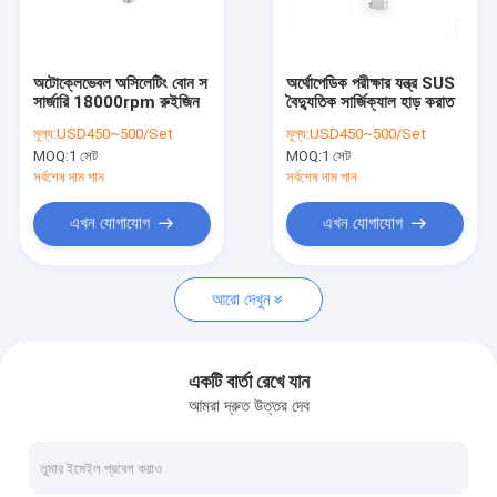
কারখানা ভ্রমণ
মান নিয়ন্ত্রণ
অটোক্লেভেবল অসিলেটিং বোন স
অর্থোপেডিক পরীক্ষার যন্ত্র SUS
সার্জারি 18000rpm রুইজিন
বৈদ্যুতিক সার্জিক্যাল হাড় করাত
যোগাযোগ করুন
মূল্য:
USD450~500/Set
মূল্য:
USD450~500/Set
MOQ:
1 সেট
MOQ:
1 সেট
খবর
সর্বশেষ দাম পান
সর্বশেষ দাম পান
এখন যোগাযোগ
এখন যোগাযোগ
মেডিকেল হাড় ড্রিল
আরো দেখুন
সার্জিক্যাল বোন ড্রিল
ক্যানুলেটেড ড্রিল মেশিন
একটি বার্তা রেখে যান
আমরা দ্রুত উত্তর দেব
Oscillating হাড় করাত
রেসিপ্রোকেটিং বোন করাত