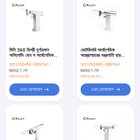
মিনি 360 ডিগ্রী ঘূর্ণায়মান
ভেটেরিনারি অর্থোপেডিক
অসিলেটিং বোন স অর্থোপেডিক
অস্ত্রোপচারের যন্ত্রপাতি হাড়
সার্জিক্যাল পাওয়ার ড্রিল
দেখেছে অর্থোপেডিক
মূল্য:
USD450~500/Set
মূল্য:
USD450~500/Set
18000rpm
MOQ:
1 সেট
MOQ:
1 সেট
সর্বশেষ দাম পান
সর্বশেষ দাম পান
এখন যোগাযোগ
এখন যোগাযোগ
বাড়ি
পণ্য
আমাদের সম্পর্কে