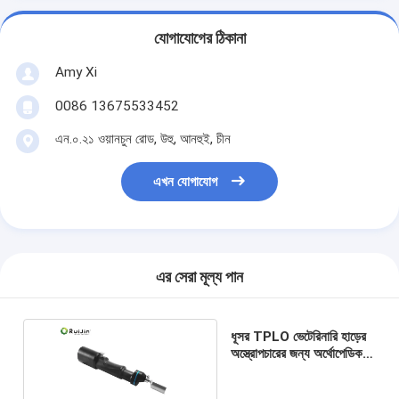
যোগাযোগের ঠিকানা
Amy Xi
0086 13675533452
এন.০.২১ ওয়ানচুন রোড, উহু, আনহুই, চীন
এখন যোগাযোগ
এর সেরা মূল্য পান
ধূসর TPLO ভেটেরিনারি হাড়ের
অস্ত্রোপচারের জন্য অর্থোপেডিক
অস্ত্রোপচার যন্ত্র দেখেছে