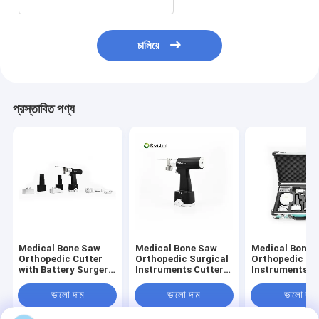
চালিয়ে
প্রস্তাবিত পণ্য
Medical Bone Saw
Medical Bone Saw
Medical Bone 
Orthopedic Cutter
Orthopedic Surgical
Orthopedic Su
with Battery Surgery
Instruments Cutter
Instruments F
Tool air Oscillating
with Electric Surgery
Electric Surge
Saw
Tool air Oscillating
Tool air Oscill
ভালো দাম
ভালো দাম
ভালো দাম
Saw
Saw Ruijin NS
CE Certified