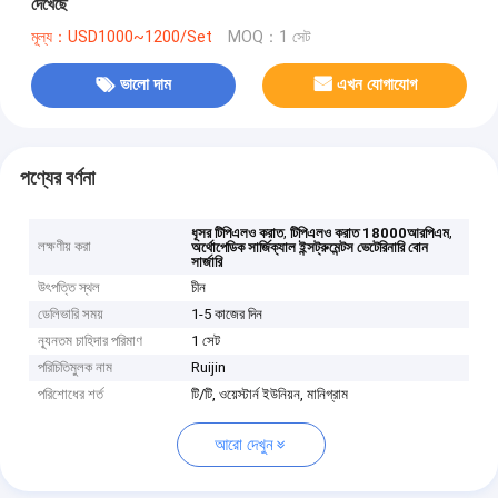
দেখেছে
মূল্য：USD1000~1200/Set
MOQ：1 সেট
ভালো দাম
এখন যোগাযোগ
পণ্যের বর্ণনা
,
,
ধূসর টিপিএলও করাত
টিপিএলও করাত 18000আরপিএম
লক্ষণীয় করা
অর্থোপেডিক সার্জিক্যাল ইন্সট্রুমেন্টস ভেটেরিনারি বোন
সার্জারি
উৎপত্তি স্থল
চীন
ডেলিভারি সময়
1-5 কাজের দিন
ন্যূনতম চাহিদার পরিমাণ
1 সেট
পরিচিতিমুলক নাম
Ruijin
পরিশোধের শর্ত
টি/টি, ওয়েস্টার্ন ইউনিয়ন, মানিগ্রাম
আরো দেখুন