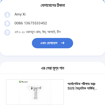
যোগাযোগের ঠিকানা
Amy Xi
0086 13675533452
এন.০.২১ ওয়ানচুন রোড, উহু, আনহুই, চীন
এখন যোগাযোগ
এর সেরা মূল্য পান
অর্থোপেডিক পরীক্ষার যন্ত্র
SUS বৈদ্যুতিক সার্জিক্যাল
হাড় করাত