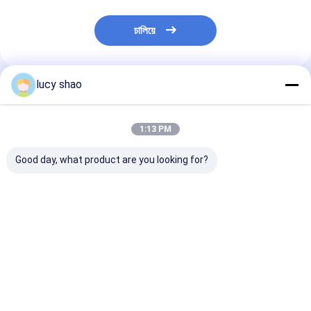
চালিয়ে
lucy shao
প্রস্তাবিত পণ্য
1:13 PM
Good day, what product are you looking for?
Medical Bone Saw
Medical Bone Saw
Medical Bone 
Orthopedic Cutter
Orthopedic Surgical
Orthopedic Su
with Battery Surgery
Instruments Cutter
Instruments F
Tool air Oscillating
with Electric Surgery
Electric Surge
Saw
Tool air Oscillating
Tool air Oscill
ভালো দাম
ভালো দাম
ভালো দাম
Saw
Saw Ruijin NS
CE Certified