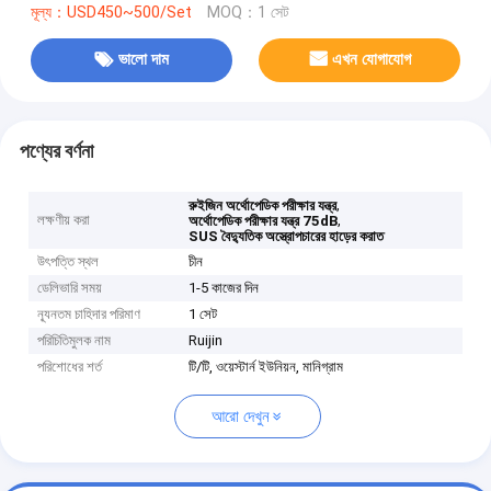
মূল্য：USD450~500/Set
MOQ：1 সেট
ভালো দাম
এখন যোগাযোগ
পণ্যের বর্ণনা
,
রুইজিন অর্থোপেডিক পরীক্ষার যন্ত্র
লক্ষণীয় করা
,
অর্থোপেডিক পরীক্ষার যন্ত্র 75dB
SUS বৈদ্যুতিক অস্ত্রোপচারের হাড়ের করাত
উৎপত্তি স্থল
চীন
ডেলিভারি সময়
1-5 কাজের দিন
ন্যূনতম চাহিদার পরিমাণ
1 সেট
পরিচিতিমুলক নাম
Ruijin
পরিশোধের শর্ত
টি/টি, ওয়েস্টার্ন ইউনিয়ন, মানিগ্রাম
আরো দেখুন