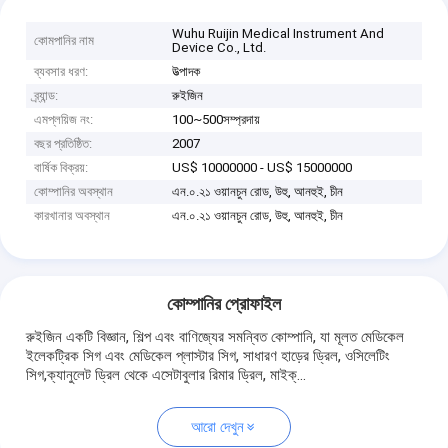
Wuhu Ruijin Medical Instrument And
কোমপানির নাম
Device Co., Ltd.
ব্যবসার ধরণ:
উত্পাদক
ব্র্যান্ড:
রুইজিন
এমপ্লয়িজ নং:
100~500সম্প্রদায়
বছর প্রতিষ্ঠিত:
2007
বার্ষিক বিক্রয়:
US$ 10000000 - US$ 15000000
কোম্পানির অবস্থান
এন.০.২১ ওয়ানচুন রোড, উহু, আনহুই, চীন
কারখানার অবস্থান
এন.০.২১ ওয়ানচুন রোড, উহু, আনহুই, চীন
কোম্পানির প্রোফাইল
রুইজিন একটি বিজ্ঞান, শিল্প এবং বাণিজ্যের সমন্বিত কোম্পানি, যা মূলত মেডিকেল
ইলেকট্রিক সিগ এবং মেডিকেল প্লাস্টার সিগ, সাধারণ হাড়ের ড্রিল, ওসিলেটিং
সিগ,ক্যানুলেট ড্রিল থেকে এসেটাবুলার রিমার ড্রিল, মাইক্...
আরো দেখুন