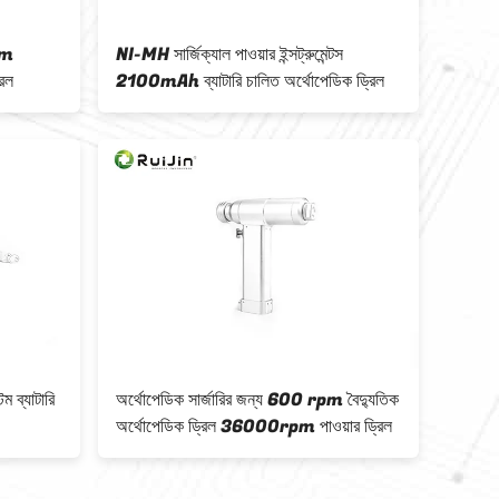
pm
NI-MH সার্জিক্যাল পাওয়ার ইন্সট্রুমেন্টস
ট্রমা স
রিল
2100mAh ব্যাটারি চালিত অর্থোপেডিক ড্রিল
মাল্টিফা
ড্রিল
 ব্যাটারি
অর্থোপেডিক সার্জারির জন্য 600 rpm বৈদ্যুতিক
Healm
অর্থোপেডিক ড্রিল 36000rpm পাওয়ার ড্রিল
করাত সি
হ্যান্ডপ