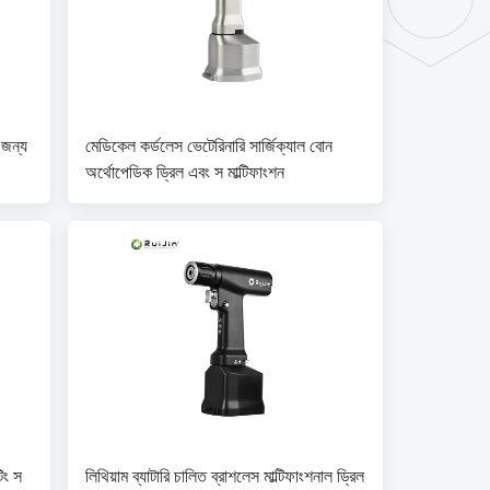
 জন্য
মেডিকেল কর্ডলেস ভেটেরিনারি সার্জিক্যাল বোন
অর্থোপেডিক ড্রিল এবং স মাল্টিফাংশন
িং স
লিথিয়াম ব্যাটারি চালিত ব্রাশলেস মাল্টিফাংশনাল ড্রিল