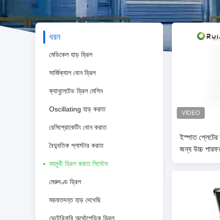
ধরন
মেডিকেল হাড় ড্রিল
সার্জিক্যাল বোন ড্রিল
ক্যানুলেটেড ড্রিল মেশিন
Oscillating হাড় করাত
রেসিপ্রোকেটিং বোন করাত
ইস্পাত প্লেটের
বৈদ্যুতিক প্লাস্টার করাত
জন্য উচ্চ পারফরম
সিস্টেম
বহুমুখী ড্রিল করাত সিস্টেম
মেরুদণ্ড ড্রিল
ময়নাতদন্ত হাড় দেখেছি
ভেটেরিনারি অর্থোপেডিক ড্রিল