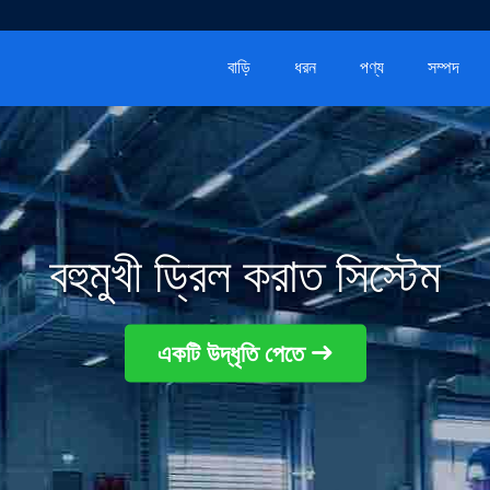
বাড়ি
ধরন
পণ্য
সম্পদ
বহুমুখী ড্রিল করাত সিস্টেম
একটি উদ্ধৃতি পেতে