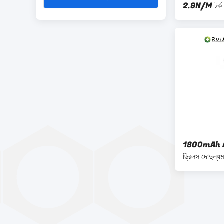
2.9N/M টর্ক
1800mAh AO দ
ড্রিলস দোদুল্যমা