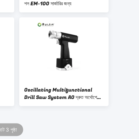
শল EM-100 সার্জারির জন্য
Oscillating Multifunctional
Drill Saw System AO দ্রুত অর্থোপেডিক
সার্জিক্যাল
োট 3 পৃষ্ঠা