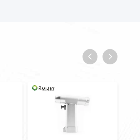
prev
next