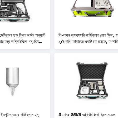
কেল হাড় ড্রিল অর্ডার অনুযায়ী
লি-লায়ন অ্যাক্সেসরি সার্জিক্যাল বোন ড্রিল, য
চার যন্ত্র অস্থিচিকিত্সা পদ্ধতির
১/৪ ইঞ্চি আকারের একটি চক রয়েছে, যা সার্জ
জযোগ্য অপশন
অ্যাসিটাবুলাম বোন সার্জারির জন্য উপযুক্ত
পুট পাওয়ার সার্জিক্যাল হাড়
0 থেকে 25VA অস্থিচিকিত্সা ড্রিল মডেল