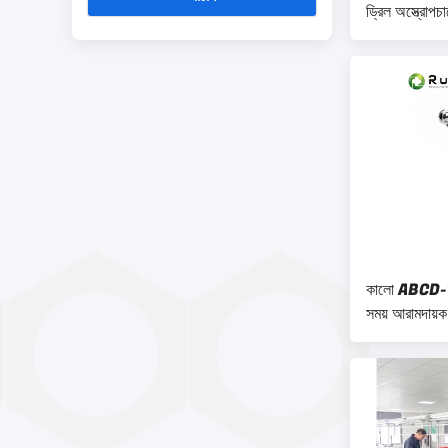
ড্রিল অস্ত্রোপচা
জন্য অনুকূলিত 
কালো ABCD-123 
সময় আরামদায়ক হ
ergonomic নকশা
ড্রিল