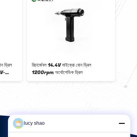
োন ড্রিল
রিচার্জেবল 14.4V মাইক্রো বোন ড্রিল
স্টেইনল
0V-
1200rpm অর্থোপেডিক ড্রিল
1200rp
lucy shao