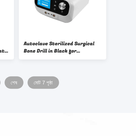
Autoclave Sterilized Surgical
ate
Bone Drill in Black for
Performance
শেষ
মোট 7 পৃষ্ঠা