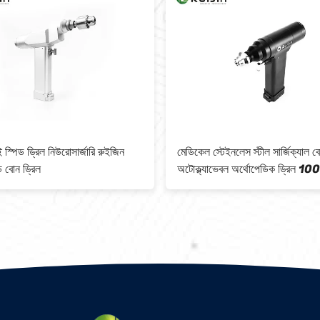
ই স্পিড ড্রিল নিউরোসার্জারি রুইজিন
মেডিকেল স্টেইনলেস স্টীল সার্জিক্যাল ব
ড বোন ড্রিল
অটোক্ল্যাভেবল অর্থোপেডিক ড্রিল 10
240V