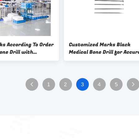
ks According To Order
Customized Marks Black
one Drill with
Medical Bone Drill for Accur
ccessory
and Smooth Bone Drilling
Performance
1
2
3
4
5