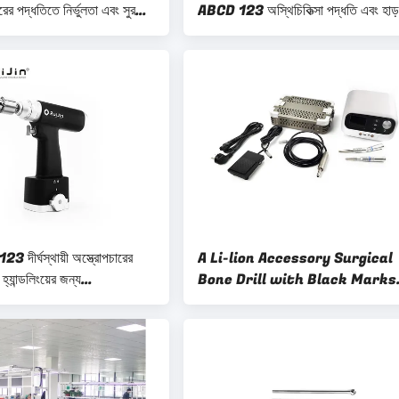
রের পদ্ধতিতে নির্ভুলতা এবং সুরক্ষার
ABCD 123 অস্থিচিকিত্সা পদ্ধতি এবং হাড়
টেকসই মেডিকেল সরঞ্জাম
সার্জারি জন্য স্পষ্টতা অস্ত্রোপচার সরঞ্জাম
দীর্ঘস্থায়ী অস্ত্রোপচারের
A Li-lion Accessory Surgical
্যান্ডলিংয়ের জন্য
Bone Drill with Black Marks
 বৈশিষ্ট্যযুক্ত সার্জিক্যাল হাড়
According To Order for
Minimally Invasive Surgery