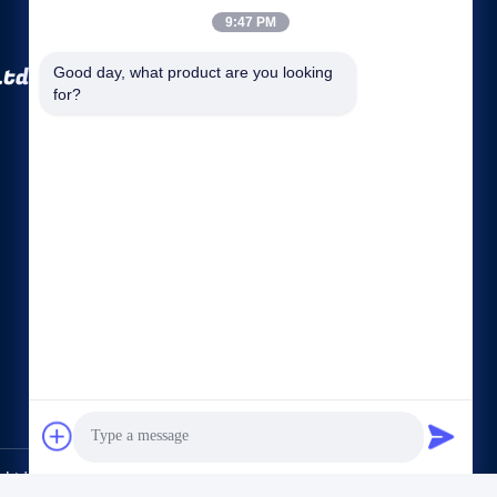
9:47 PM
Ltd.
Good day, what product are you looking 
for?
দ্রুত লিঙ্কগুলি
কোম্পানির প্রোফাইল
কারখানা ভ্রমণ
মান নিয়ন্ত্রণ
সাইট ম্যাপ
গোপনীয়তা নীতি
আমাদের সাথে যোগাযোগ করুন
, Ltd.. All Rights Reserved.