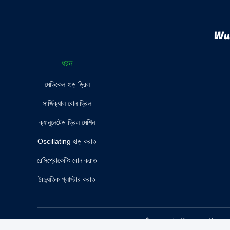
Wuh
ধরন
মেডিকেল হাড় ড্রিল
সার্জিক্যাল বোন ড্রিল
ক্যানুলেটেড ড্রিল মেশিন
Oscillating হাড় করাত
রেসিপ্রোকেটিং বোন করাত
বৈদ্যুতিক প্লাস্টার করাত
চীন ভাল গুণ মেডিকেল হাড় ড্