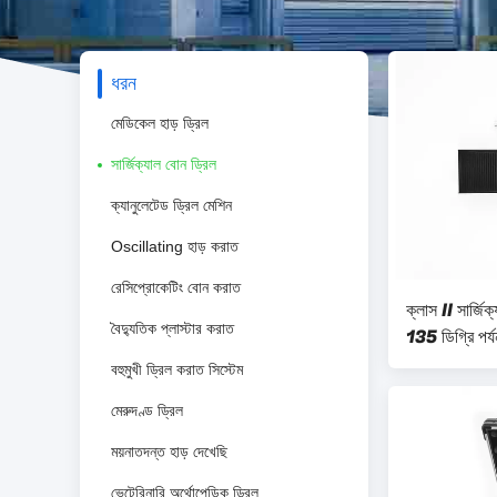
ধরন
মেডিকেল হাড় ড্রিল
সার্জিক্যাল বোন ড্রিল
ক্যানুলেটেড ড্রিল মেশিন
Oscillating হাড় করাত
রেসিপ্রোকেটিং বোন করাত
ক্লাস II সার্জিক
বৈদ্যুতিক প্লাস্টার করাত
135 ডিগ্রি পর্য
অটোক্ল্যাভ অস্ত
বহুমুখী ড্রিল করাত সিস্টেম
মেরুদণ্ড ড্রিল
ময়নাতদন্ত হাড় দেখেছি
ভেটেরিনারি অর্থোপেডিক ড্রিল