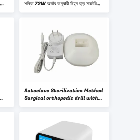
শক্তি 72W অর্ডার অনুযায়ী চিহ্ন হাড় সার্জারি
অ্যাপ্লিকেশন জন্য টেকসই ডিভাইস
Autoclave Sterilization Method
Surgical orthopedic drill with
Charger Accessory