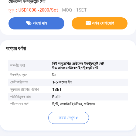
মেডিকেল ইনস্ট্রুমেন্ট সেট
মূল্য：USD1800~2000/Set
MOQ：1SET
ভালো দাম
এখন যোগাযোগ
পণ্যের বর্ণনা
,
সিই অনুমোদিত মেডিকেল ইনস্ট্রুমেন্ট সেট
লক্ষণীয় করা
উচ্চ মানের মেডিকেল ইনস্ট্রুমেন্ট সেট
উৎপত্তি স্থল
চীন
ডেলিভারি সময়
1-5 কাজের দিন
ন্যূনতম চাহিদার পরিমাণ
1SET
পরিচিতিমুলক নাম
Ruijin
পরিশোধের শর্ত
টি/টি, ওয়েস্টার্ন ইউনিয়ন, মানিগ্রাম
আরো দেখুন