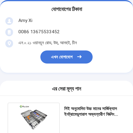
যোগাযোগের ঠিকানা
Amy Xi
0086 13675533452
এন.০.২১ ওয়ানচুন রোড, উহু, আনহুই, চীন
এখন যোগাযোগ
এর সেরা মূল্য পান
সিই অনুমোদিত উচ্চ মানের সার্জিক্যাল
ইনট্রামেডুলারাল অভ্যন্তরীণ ফিক্সিং
মেডিকেল ইনস্ট্রুমেন্ট সেট