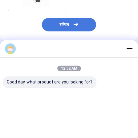
চালিয়ে
প্রস্তাবিত পণ্য
12:52 AM
Good day, what product are you looking for?
ট্রমা সার্জারির জন্য মেডিকেল
ক্লাস II অস্থিচিকিত্সা পাওয়ার
পোর্টেবল মাল্টিফাংশনাল
ইলেকট্রিক মাল্টিফাংশনাল ড্রিল স
ড্রিল সেগ বহুমুখী ড্রিলিং সেগ
সিস্টেম 135 ডিগ্রি 
সিস্টেম পাওয়ার সার্জিক্যাল ড্রিল
সিস্টেমের জন্য
বৈদ্যুতিক শক্তি উৎস
ভালো দাম
ভালো দাম
ভালো দাম