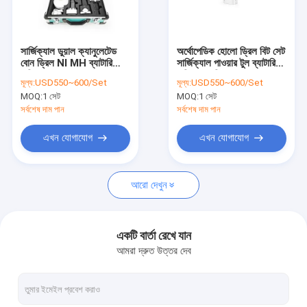
কারখানা ভ্রমণ
মান নিয়ন্ত্রণ
সার্জিক্যাল ডুয়াল ক্যানুলেটেড
অর্থোপেডিক হোলো ড্রিল বিট সেট
বোন ড্রিল NI MH ব্যাটারি
সার্জিক্যাল পাওয়ার টুল ব্যাটারি
যোগাযোগ করুন
চালিত
চালিত হাড় ড্রিল যন্ত্র
মূল্য:
USD550~600/Set
মূল্য:
USD550~600/Set
MOQ:
1 সেট
MOQ:
1 সেট
খবর
সর্বশেষ দাম পান
সর্বশেষ দাম পান
এখন যোগাযোগ
এখন যোগাযোগ
মেডিকেল হাড় ড্রিল
আরো দেখুন
সার্জিক্যাল বোন ড্রিল
ক্যানুলেটেড ড্রিল মেশিন
একটি বার্তা রেখে যান
আমরা দ্রুত উত্তর দেব
Oscillating হাড় করাত
রেসিপ্রোকেটিং বোন করাত