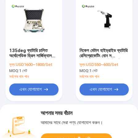
135deg ব্যাটারি চালিত
নিকেল মেটাল হাইড্রাইড ব্যাটারি
অর্থোপেডিক ড্রিল সার্জিক্যাল
রেসিপ্রোকেটিং বোন স
পাওয়ার টুলস
15000rpm ব্যাটারি চালিত
মূল্য:
USD1600~1800/Set
মূল্য:
USD550~600/Set
অর্থোপেডিক ড্রিল
MOQ:
1 সেট
MOQ:
1 সেট
সর্বশেষ দাম পান
সর্বশেষ দাম পান
এখন যোগাযোগ
এখন যোগাযোগ
আপনার সময় বাঁচান
আমাদের সাথে সেরা পণ্য যোগাযোগ করুন।