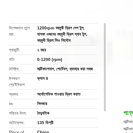
butto
বিশেষভাবে তুলে
1200rpm বহুমুখী ড্রিল সেগ টুল
,
ধরা
হালকা ওজনের বহুমুখী ড্রিল স্যাব টুল
,
বহুমুখী ড্রিল সিও সিস্টেম
গ্যারান্টি
২ বছর
গতি
0-1200 (rpm)
বৈশিষ্ট্য
মাল্টিফাংশনাল, পোর্টেবল, ব্যবহার করা সহজ
উপকরণ
ক্লাস II
শ্রেণীবিভাগ
প্রকার
অর্থোপেডিক পাওয়ার ড্রিল করাত
রঙ
সিলভার
পণ্যে
শক্তির উৎস
বৈদ্যুতিক
মাল্টি
অটোক্লেভ
135 ডিগ্রী
মাল্টি
Place of
China