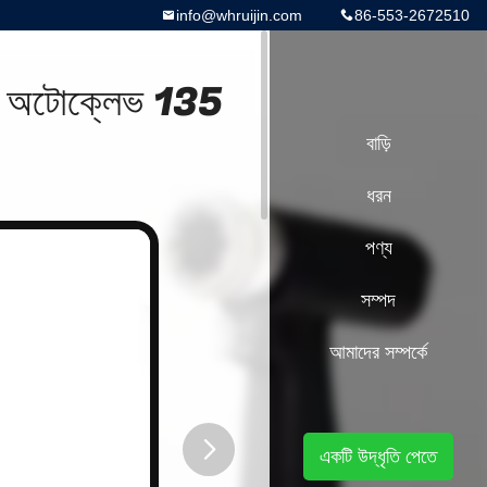
info@whruijin.com
86-553-2672510
টুল অটোক্লেভ 135
বাড়ি
ধরন
পণ্য
সম্পদ
আমাদের সম্পর্কে
একটি উদ্ধৃতি পেতে