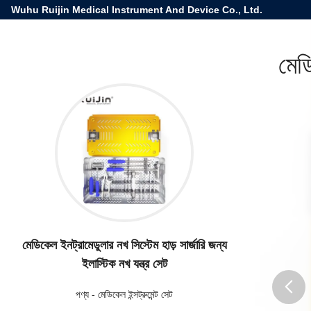
Wuhu Ruijin Medical Instrument And Device Co., Ltd.
মেডি
মেডিকেল ইনট্রামেডুলার নখ সিস্টেম হাড় সার্জারি জন্য
ইলাস্টিক নখ যন্ত্র সেট
পণ্য
-
মেডিকেল ইন্সট্রুমেন্ট সেট