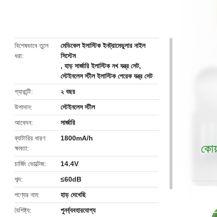
butto
বিশেষভাবে তুলে
মেডিকেল ইলাস্টিক ইনট্রামেডুলার নাইল
ধরা
সিস্টেম
,
হাড় সার্জারি ইলাস্টিক নখ যন্ত্র সেট
,
স্টেইনলেস স্টীল ইলাস্টিক পেরেক যন্ত্র সেট
গ্যারান্টি
২ বছর
উপাদান
স্টেইনলেস স্টীল
আবেদন
সার্জারি
ব্যাটারির ধারণ
1800mA/h
কোয়
ক্ষমতা
চার্জিং ভোল্টেজ
14.4V
শব্দ
≤60dB
পণ্যের নাম
হাড় দেখেছি
বৈশিষ্ট্য
পুনর্ব্যবহারযোগ্য