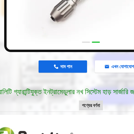
n
দাম পান
এখন যোগাযো
ালিটি গ্যারান্টিযুক্ত ইনট্রামেডুলার নখ সিস্টেম হাড় সার্জারি 
পণ্যের বর্ণনা