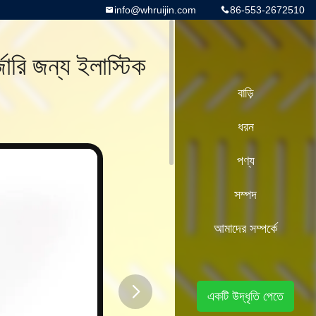
info@whruijin.com
86-553-2672510
জারি জন্য ইলাস্টিক
বাড়ি
ধরন
পণ্য
সম্পদ
আমাদের সম্পর্কে
একটি উদ্ধৃতি পেতে