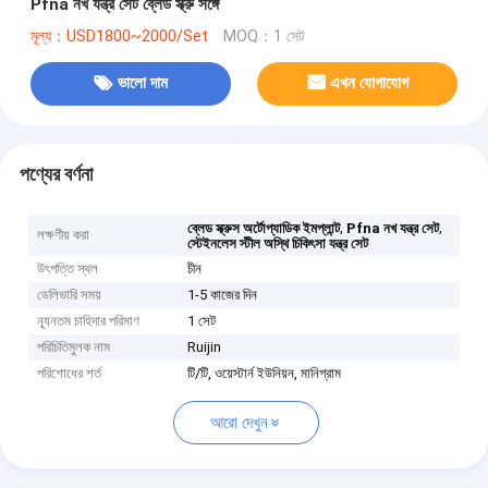
Pfna নখ যন্ত্র সেট ব্লেড স্ক্রু সঙ্গে
মূল্য：USD1800~2000/Set
MOQ：1 সেট
ভালো দাম
এখন যোগাযোগ
পণ্যের বর্ণনা
,
,
ব্লেড স্ক্রুস অর্টোপ্যাডিক ইমপ্লান্ট
Pfna নখ যন্ত্র সেট
লক্ষণীয় করা
স্টেইনলেস স্টীল অস্থি চিকিৎসা যন্ত্র সেট
উৎপত্তি স্থল
চীন
ডেলিভারি সময়
1-5 কাজের দিন
ন্যূনতম চাহিদার পরিমাণ
1 সেট
পরিচিতিমুলক নাম
Ruijin
পরিশোধের শর্ত
টি/টি, ওয়েস্টার্ন ইউনিয়ন, মানিগ্রাম
আরো দেখুন