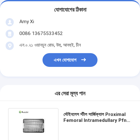
যোগাযোগের ঠিকানা
Amy Xi
0086 13675533452
এন.০.২১ ওয়ানচুন রোড, উহু, আনহুই, চীন
এখন যোগাযোগ
এর সেরা মূল্য পান
স্টেইনলেস স্টীল সার্জিক্যাল Proximal
Femoral Intramedullary Pfna
নখ যন্ত্র সেট ব্লেড স্ক্রু সঙ্গে