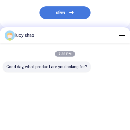
চালিয়ে
lucy shao
প্রস্তাবিত পণ্য
7:38 PM
Good day, what product are you looking for?
ক্র্যানিওটমি ভেটেরিনারি
অ্যালুমিনিয়াম অ্যালয় ভেটেরিনারি
মাইক্রো সার্জিক্যাল ইন্স
অর্থোপেডিক ড্রিল মেডিকেল
অর্থোপেডিক ড্রিল 4.2 মিমি
ভেটেরিনারি অর্থোপেডিক
রিসিপ্রোকেটিং স 36000rpm
1100rmp
4.2mm 1100r
ভালো দাম
ভালো দাম
ভালো দাম