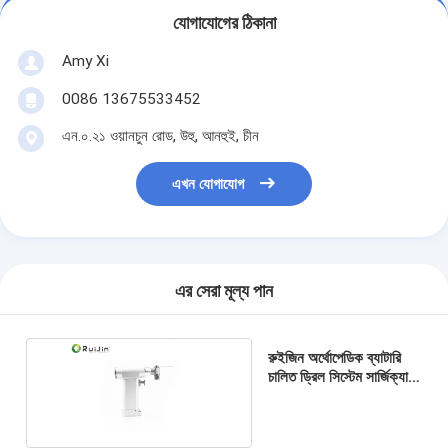
যোগাযোগের ঠিকানা
Amy Xi
0086 13675533452
এন.০.২১ ওয়ানচুন রোড, উহু, আনহুই, চীন
এখন যোগাযোগ
এর সেরা মূল্য পান
রুইজিন অর্থোপেডিক ব্যাটারি
চালিত ড্রিল সিস্টেম সার্জিক্যাল
টুলস 2100mAh