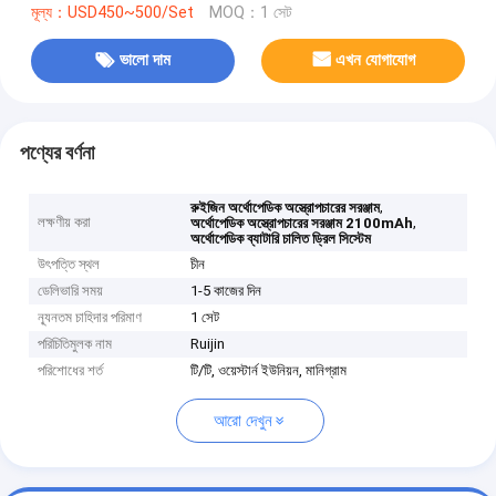
মূল্য：USD450~500/Set
MOQ：1 সেট
ভালো দাম
এখন যোগাযোগ
পণ্যের বর্ণনা
,
রুইজিন অর্থোপেডিক অস্ত্রোপচারের সরঞ্জাম
লক্ষণীয় করা
,
অর্থোপেডিক অস্ত্রোপচারের সরঞ্জাম 2100mAh
অর্থোপেডিক ব্যাটারি চালিত ড্রিল সিস্টেম
উৎপত্তি স্থল
চীন
ডেলিভারি সময়
1-5 কাজের দিন
ন্যূনতম চাহিদার পরিমাণ
1 সেট
পরিচিতিমুলক নাম
Ruijin
পরিশোধের শর্ত
টি/টি, ওয়েস্টার্ন ইউনিয়ন, মানিগ্রাম
আরো দেখুন