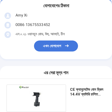
যোগাযোগের ঠিকানা
Amy Xi
0086 13675533452
এন.০.২১ ওয়ানচুন রোড, উহু, আনহুই, চীন
এখন যোগাযোগ
এর সেরা মূল্য পান
CE ক্যানুলেটেড বোন ড্রিল
14.4V ব্যাটারি চালিত
অর্থোপেডিক ড্রিল