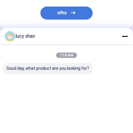
চালিয়ে
lucy shao
প্রস্তাবিত পণ্য
7:10 AM
Good day, what product are you looking for?
ক্র্যানিওটমি ভেটেরিনারি
অ্যালুমিনিয়াম অ্যালয় ভেটেরিনারি
মাইক্রো সার্জিক্যাল ইন্স
অর্থোপেডিক ড্রিল মেডিকেল
অর্থোপেডিক ড্রিল 4.2 মিমি
ভেটেরিনারি অর্থোপেডিক
রিসিপ্রোকেটিং স 36000rpm
1100rmp
4.2mm 1100r
ভালো দাম
ভালো দাম
ভালো দাম