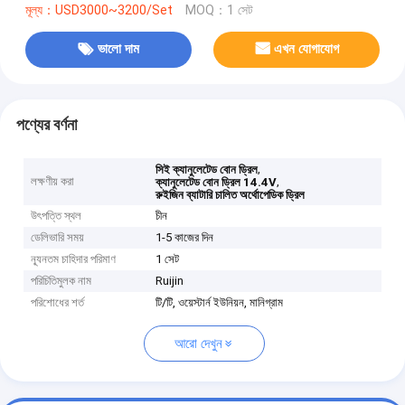
মূল্য：USD3000~3200/Set
MOQ：1 সেট
ভালো দাম
এখন যোগাযোগ
পণ্যের বর্ণনা
,
সিই ক্যানুলেটেড বোন ড্রিল
লক্ষণীয় করা
,
ক্যানুলেটেড বোন ড্রিল 14.4V
রুইজিন ব্যাটারি চালিত অর্থোপেডিক ড্রিল
উৎপত্তি স্থল
চীন
ডেলিভারি সময়
1-5 কাজের দিন
ন্যূনতম চাহিদার পরিমাণ
1 সেট
পরিচিতিমুলক নাম
Ruijin
পরিশোধের শর্ত
টি/টি, ওয়েস্টার্ন ইউনিয়ন, মানিগ্রাম
আরো দেখুন