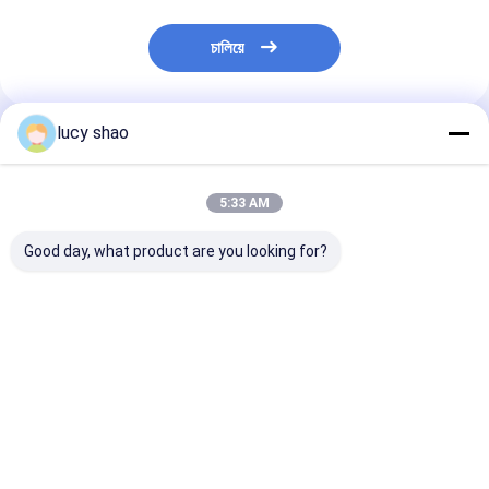
চালিয়ে
lucy shao
প্রস্তাবিত পণ্য
5:33 AM
Good day, what product are you looking for?
ক্র্যানিওটমি ভেটেরিনারি
অ্যালুমিনিয়াম অ্যালয় ভেটেরিনারি
মাইক্রো সার্জিক্যাল ইন্স
অর্থোপেডিক ড্রিল মেডিকেল
অর্থোপেডিক ড্রিল 4.2 মিমি
ভেটেরিনারি অর্থোপেডিক
রিসিপ্রোকেটিং স 36000rpm
1100rmp
4.2mm 1100r
ভালো দাম
ভালো দাম
ভালো দাম