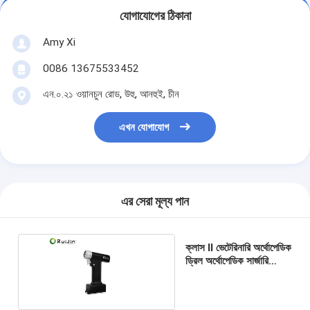
যোগাযোগের ঠিকানা
Amy Xi
0086 13675533452
এন.০.২১ ওয়ানচুন রোড, উহু, আনহুই, চীন
এখন যোগাযোগ
এর সেরা মূল্য পান
ক্লাস II ভেটেরিনারি অর্থোপেডিক
ড্রিল অর্থোপেডিক সার্জারি
সরঞ্জাম 1200rpm