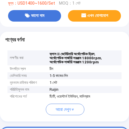
মূল্য：USD1400~1600/Set
MOQ：1 সেট
ভালো দাম
এখন যোগাযোগ
পণ্যের বর্ণনা
,
ক্লাস II ভেটেরিনারি অর্থোপেডিক ড্রিল
লক্ষণীয় করা
,
অর্থোপেডিক সার্জারি সরঞ্জাম 18000rpm
অর্থোপেডিক সার্জারি সরঞ্জাম 1200rpm
উৎপত্তি স্থল
চীন
ডেলিভারি সময়
1-5 কাজের দিন
ন্যূনতম চাহিদার পরিমাণ
1 সেট
পরিচিতিমুলক নাম
Ruijin
পরিশোধের শর্ত
টি/টি, ওয়েস্টার্ন ইউনিয়ন, মানিগ্রাম
আরো দেখুন