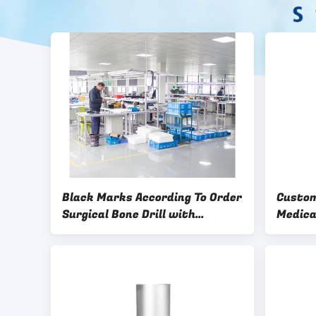
Black Marks According To Order
Custom
Surgical Bone Drill with
Medica
Charger Accessory
and Sm
Perfo