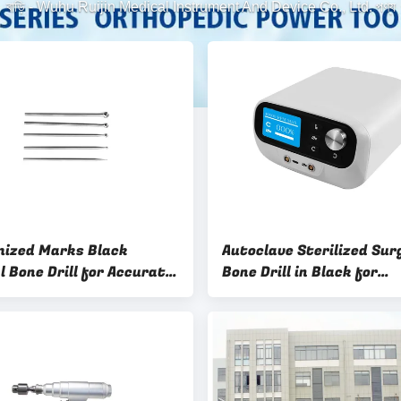
বাড়ি
-
Wuhu Ruijin Medical Instrument And Device Co., Ltd. পণ্য
ized Marks Black
Autoclave Sterilized Sur
l Bone Drill for Accurate
Bone Drill in Black for
ooth Bone Drilling
Performance
rmance