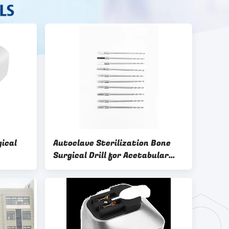
gical
Autoclave Sterilization Bone
Surgical Drill for Acetabular
Bone Surgery Performance and
Efficiency