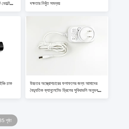
োল্টেজের
দক্ষতার নিখুঁত সমন্বয়
ঞ্চি চাক
উচ্চতর অস্ত্রোপচারের ফলাফলের জন্য আমাদের
বৈদ্যুতিক ক্যানুলেটেড ড্রিলের সুবিধাগুলি অনুভব
করুন
5 পৃষ্ঠা