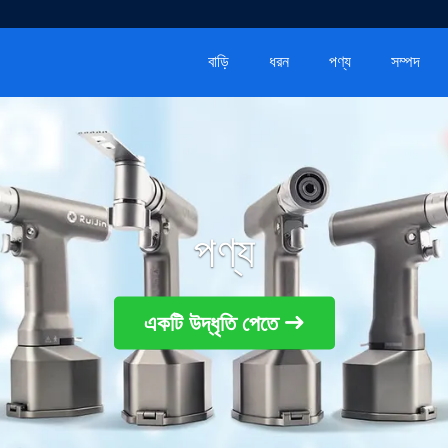
বাড়ি
ধরন
পণ্য
সম্পদ
পণ্য
একটি উদ্ধৃতি পেতে