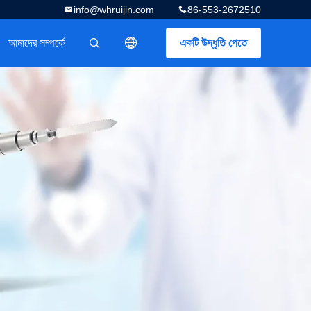
info@whruijin.com
86-553-2672510
আমাদের সম্পর্কে
একটি উদ্ধৃতি পেতে
描述