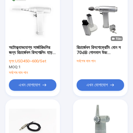
অটোক্ল্যাভযোগ্য সার্জারিগুলির
রিচার্জেবল রিসপোক্রেটিং বোন স
জন্য রিচার্জেবল রিসপোক্সিং হাড়
70dB গোলমাল উচ্চ
সি 220V 50HZ বা 110V
প্রযুক্তিগত যোগ্যতা এছাড়াও
মূল্য:
USD450~600/Set
সর্বশেষ দাম পান
60HZ ইনপুট ভোল্টেজ
স্টার্নাম স হিসাবে ব্যবহার করা
MOQ:
1
যেতে পারে
সর্বশেষ দাম পান
এখন যোগাযোগ
এখন যোগাযোগ
বাড়ি
পণ্য
আমাদের সম্পর্কে