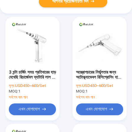
আপনার প্রয়োজনীয়তা দিন
3 ঘন্টা চার্জিং সময় প্রতিবারের হাড়
অস্ত্রোপচারের নির্ভুলতার জন্য
দেখেছি রিচার্জেবল ব্যাটারি লাল /
অটোক্ল্যাভেবল রিসিপ্রোসিং হাড়ের
কালো
দড়ি চূড়ান্ত সমাধান
মূল্য:
USD450~600/Set
মূল্য:
USD450~600/Set
MOQ:
1
MOQ:
1
সর্বশেষ দাম পান
সর্বশেষ দাম পান
এখন যোগাযোগ
এখন যোগাযোগ