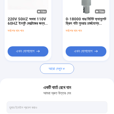
কারখানা ভ্রমণ
মান নিয়ন্ত্রণ
220V 50HZ অথবা 110V
0-18000 বার/মিনিট ক্যানুলেট
60HZ ইনপুট ভোল্টেজের জন্য
ড্রিল গতি পুনরায় চার্জযোগ্য
যোগাযোগ করুন
অটোক্ল্যাভযোগ্য রিসপোক্সিং বোন
ব্যাটারি সঙ্গে
সর্বশেষ দাম পান
সর্বশেষ দাম পান
সে
Reciprocating Bone
Saw
খবর
এখন যোগাযোগ
এখন যোগাযোগ
মেডিকেল হাড় ড্রিল
আরো দেখুন
সার্জিক্যাল বোন ড্রিল
ক্যানুলেটেড ড্রিল মেশিন
একটি বার্তা রেখে যান
আমরা দ্রুত উত্তর দেব
Oscillating হাড় করাত
রেসিপ্রোকেটিং বোন করাত