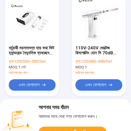
মর্চুয়ারী ময়নাতদন্ত হাড় করা কিট
110V-240V ভোল্টেজ
হ্যান্ডহেল্ড বৈদ্যুতিক ব্যবচ্ছেদ
রিসপোক্সিং হোন সি 70dB
যন্ত্র
গোলমাল ক্যানুলেট ড্রিল গতি 0-
মূল্য:
USD520~550/Set
মূল্য:
USD450~600/Set
18000 বার / মিনিট
MOQ:
1 সেট
MOQ:
1
সর্বশেষ দাম পান
সর্বশেষ দাম পান
এখন যোগাযোগ
এখন যোগাযোগ
আপনার সময় বাঁচান
আমাদের সাথে সেরা পণ্য যোগাযোগ করুন।