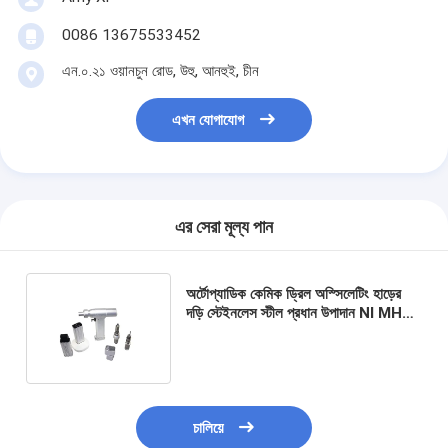
0086 13675533452
এন.০.২১ ওয়ানচুন রোড, উহু, আনহুই, চীন
এখন যোগাযোগ
এর সেরা মূল্য পান
অর্টোপ্যাডিক কেমিক ড্রিল অস্সিলেটিং হাড়ের
দড়ি স্টেইনলেস স্টীল প্রধান উপাদান NI MH
ব্যাটারি সুনির্দিষ্ট এবং হাড় সার্জারি জন্য উপযুক্ত
চালিয়ে