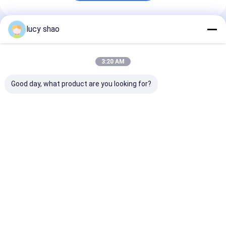
lucy shao
প্রস্তাবিত পণ্য
3:20 AM
Good day, what product are you looking for?
কালো অটোক্ল্যাভযোগ্য
স্টেইনলেস স্টীল ওসিলেটিং হাড়
অটোক্লেভেবল দোলক 
অস্সিলেটিং হাড় সিও সার্জিক্যাল
সিগ অর্টোপেডিক প্রোথেসিস
সংযুক্তি 30 সেমি X 
যন্ত্র 30 সেমি এক্স 10 সেমি
অস্ত্রোপচারের জন্য অপ্টিমাইজড
X 5 সেমি ইঞ্জিন করা হ
এক্স 5 সেমি পেশাদার হাড় কাটার
চার্জিং সময় প্রায় 3 ঘন্টা সরবরাহ
যাতে সামঞ্জস্যপূর্ণ এবং
ডিভাইস
এবং কাটা
কাটিংয়ের ফলাফল পাওয়
ভালো দাম
ভালো দাম
ভালো দাম
বাড়ি
আমাদের
আমাদের সাথে যোগাযোগ
Desktop
Site
সম্পর্কে
করুন
Sitemap
Privacy Policy