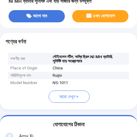
NI MH ব্যাটারি সুনির্দিষ্ট এবং হাড় সার্জারি জন্য উপযুক্ত
ভালো দাম
এখন যোগাযোগ
পণ্যের বর্ণনা
,
,
স্টেইনলেস স্টীল
অস্থি ড্রিল NI MH ব্যাটারি
লক্ষণীয় করা
সুনির্দিষ্ট হাড় অস্ত্রোপচার
Place of Origin
China
পরিচিতিমুলক নাম
Ruijin
Model Number
NS-1011
আরো দেখুন
যোগাযোগের ঠিকানা
Amy Xi