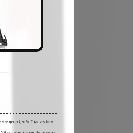
button
গ
্য সরঞ্জাম।এই অস্থিচিকিত্সা হাড় ড্রিল
 বিট এবং আনুষাঙ্গিকগুলির সাথে সামঞ্জস্যের