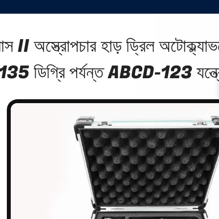
াস II অস্ত্রোপচার হাড় ড্রিল অটোক্ল্যা
135 ডিগ্রি পর্যন্ত ABCD-123 যন্ত্রে