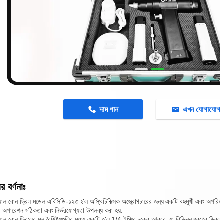
n
দাম পান
এখন যোগাযো
র বর্ণনাঃ
ক্যাল বোন ড্রিল মডেল এবিসিডি-১২৩ হ'ল অস্থিচিকিত্সক অস্ত্রোপচারের জন্য একটি বহুমুখী এবং অপরিহার
ি অপারেশন সঠিকতা এবং নির্ভরযোগ্যতা উপলব্ধ করা হয়.
ক্যাল বোন ড্রিলের মূল বৈশিষ্ট্যগুলির মধ্যে একটি হ'ল 1/4 ইঞ্চির চকের আকার, যা বিভিন্ন ধরণের ড্রিল