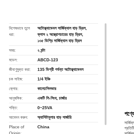
butto
বিশেষভাবে তুলে
অটোক্ল্যাভেবল সার্জিক্যাল হাড় ড্রিল
,
ধরা
ক্লাস ২ অস্ত্রোপচারের হাড় ড্রিল
,
১৩৫ ডিগ্রি সার্জিক্যাল হাড় ড্রিল
সময়
২ ঘন্টা
মডেল
ABCD-123
জীবাণুমুক্ত করা
135 ডিগ্রী পর্যন্ত অটোক্ল্যাভেবল
চক সাইজ
1/4 ইঞ্চি
ক্লোর
কালো/সিলভার
আনুষঙ্গিক
একটি লি-সিংহ, চার্জার
শক্তি
0~25VA
পণ্যে
আবেদন করুন
অ্যাসিটাবুলার হাড় সার্জারি
সার্জি
Place of
China
প্রতিট
Origin
সার্জি