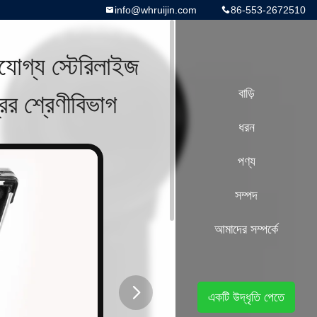
info@whruijin.com
86-553-2672510
ভযোগ্য স্টেরিলাইজ
র শ্রেণীবিভাগ
বাড়ি
ধরন
পণ্য
সম্পদ
আমাদের সম্পর্কে
একটি উদ্ধৃতি পেতে