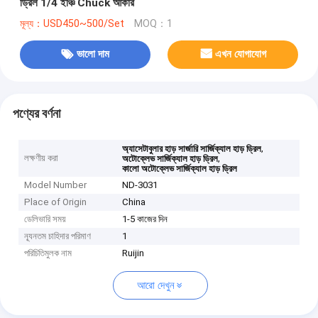
ড্রিল 1/4 ইঞ্চি Chuck আকার
মূল্য：USD450~500/Set
MOQ：1
ভালো দাম
এখন যোগাযোগ
পণ্যের বর্ণনা
,
অ্যাসেটাবুলার হাড় সার্জারি সার্জিক্যাল হাড় ড্রিল
লক্ষণীয় করা
,
অটোক্লেভ সার্জিক্যাল হাড় ড্রিল
কালো অটোক্লেভ সার্জিক্যাল হাড় ড্রিল
Model Number
ND-3031
Place of Origin
China
ডেলিভারি সময়
1-5 কাজের দিন
ন্যূনতম চাহিদার পরিমাণ
1
পরিচিতিমুলক নাম
Ruijin
আরো দেখুন