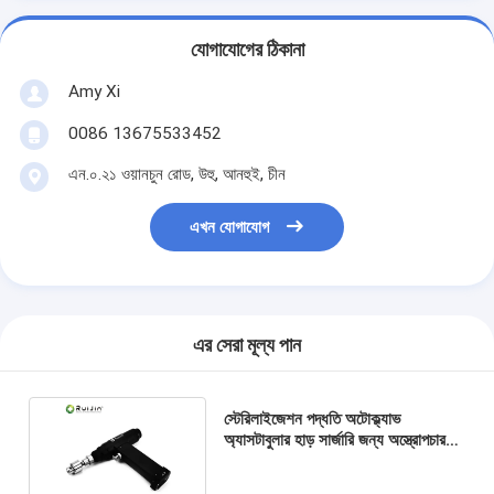
যোগাযোগের ঠিকানা
Amy Xi
0086 13675533452
এন.০.২১ ওয়ানচুন রোড, উহু, আনহুই, চীন
এখন যোগাযোগ
এর সেরা মূল্য পান
স্টেরিলাইজেশন পদ্ধতি অটোক্ল্যাভ
অ্যাসটাবুলার হাড় সার্জারি জন্য অস্ত্রোপচার
হাড় ড্রিল 1/4 ইঞ্চি Chuck আকার