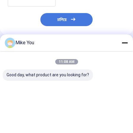
চালিয়ে
Mike You
প্রস্তাবিত পণ্য
11:08 AM
Good day, what product are you looking for?
ক্লাস II সার্জিক্যাল হাড় ড্রিল
লি-সিংহ আনুষাঙ্গিক অস্ত্রোপচারিক
১/৪ ইঞ্চি চাক সাইজের
অটোক্ল্যাভযোগ্য 135 ডিগ্রি
অস্থিচিকিত্সা ড্রিল ABCD-
সার্জিক্যাল বোন ড্রিল,
পর্যন্ত যন্ত্র স্টেরিলাইজেশন
123 অস্থিচিকিত্সা অস্ত্রোপচার
ইনস্ট্রুমেন্ট, পেশাদার
পদ্ধতি অটোক্ল্যাভ অস্ত্রোপচারের
প্রয়োজন এবং সরঞ্জাম জন্য
অর্থোপেডিক ব্যবহারের
জন্য ডিজাইন করা হয়েছে
ডিজাইন করা
অর্ডারের ভিত্তিতে চিহ্ন
ভালো দাম
ভালো দাম
ভালো দাম