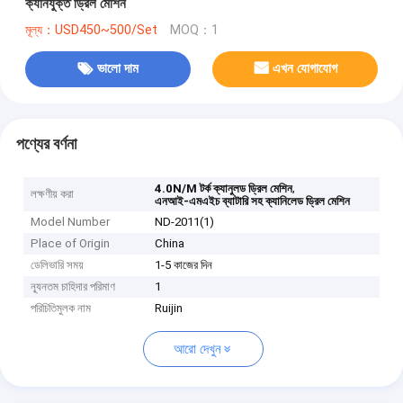
ক্যানযুক্ত ড্রিল মেশিন
মূল্য：USD450~500/Set
MOQ：1
ভালো দাম
এখন যোগাযোগ
পণ্যের বর্ণনা
,
4.0N/M টর্ক ক্যানুলড ড্রিল মেশিন
লক্ষণীয় করা
এনআই-এমএইচ ব্যাটারি সহ ক্যানিলেড ড্রিল মেশিন
Model Number
ND-2011(1)
Place of Origin
China
ডেলিভারি সময়
1-5 কাজের দিন
ন্যূনতম চাহিদার পরিমাণ
1
পরিচিতিমুলক নাম
Ruijin
আরো দেখুন