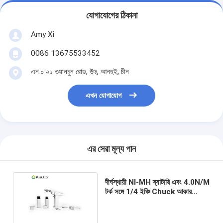
যোগাযোগের ঠিকানা
Amy Xi
0086 13675533452
এন.০.২১ ওয়ানচুন রোড, উহু, আনহুই, চীন
এখন যোগাযোগ
এর সেরা মূল্য পান
দীর্ঘস্থায়ী NI-MH ব্যাটারি এবং 4.0N/M
টর্ক সঙ্গে 1/4 ইঞ্চি Chuck আকার
ক্যানযুক্ত ড্রিল মেশিন