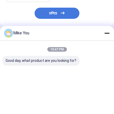
চালিয়ে
Mike You
প্রস্তাবিত পণ্য
10:47 PM
Good day, what product are you looking for?
100V-240V ইনপুট ভোল্টেজ
ইনপুট ভোল্টেজ 100V-240V
বৈদ্যুতিক শক্তি উৎস
ক্যানুলেটেড ড্রিল মেশিন সিডিএম
শিল্প ড্রিলিং অ্যাপ্লিকেশনের
ক্যানুলেটেড ড্রিল মেশ
-100 অটোক্ল্যাভযোগ্য ড্রিল
জন্য নির্ভুল ড্রিল মেশিন
CDM-100, 100
টাইপ এবং আরও অনেক কিছু সহ
240V ইনপুট ভোল্টেজ
ভালো দাম
ভালো দাম
ভালো দাম