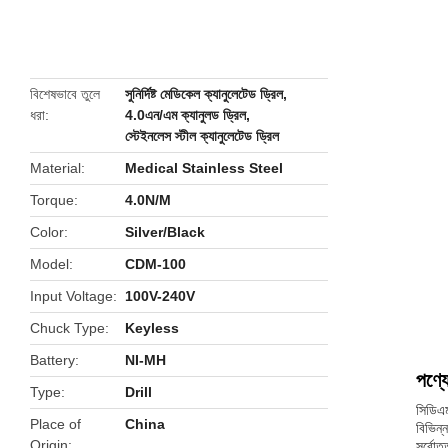
butto
বিশেষভাবে তুলে
সুনির্দিষ্ট মেডিকেল ক্যানুলেটেড ড্রিল
,
ধরা
4.0এন/এম ক্যানুলড ড্রিল
,
স্টেইনলেস স্টীল ক্যানুলেটেড ড্রিল
Material
Medical Stainless Steel
Torque
4.0N/M
Color
Silver/Black
Model
CDM-100
Input Voltage
100V-240V
Chuck Type
Keyless
Battery
NI-MH
পণ্যে
Type
Drill
সিডিএম
Place of
China
বিভিন্
Origin
সর্বোত্