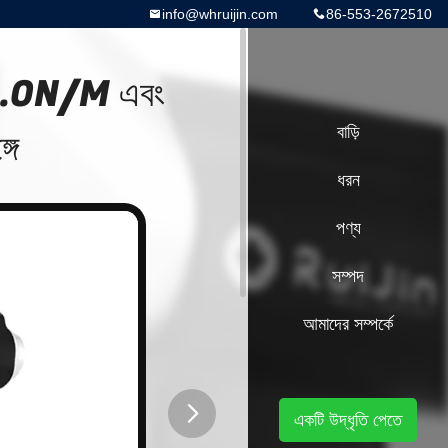
info@whruijin.com
86-553-2672510
্ক 4.0N/M এবং
গে
বাড়ি
ধরন
পণ্য
সম্পদ
আমাদের সম্পর্কে
একটি উদ্ধৃতি পেতে