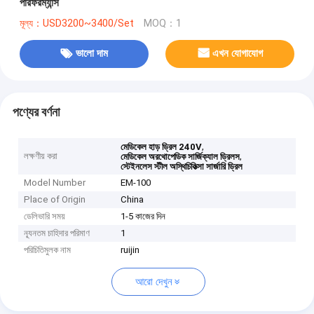
পারফরম্যান্স
মূল্য：USD3200~3400/Set
MOQ：1
ভালো দাম
এখন যোগাযোগ
পণ্যের বর্ণনা
,
মেডিকেল হাড় ড্রিল 240V
লক্ষণীয় করা
,
মেডিকেল অরথোপেডিক সার্জিক্যাল ড্রিলস
স্টেইনলেস স্টীল অস্থিচিকিত্সা সার্জারি ড্রিল
Model Number
EM-100
Place of Origin
China
ডেলিভারি সময়
1-5 কাজের দিন
ন্যূনতম চাহিদার পরিমাণ
1
পরিচিতিমুলক নাম
ruijin
আরো দেখুন