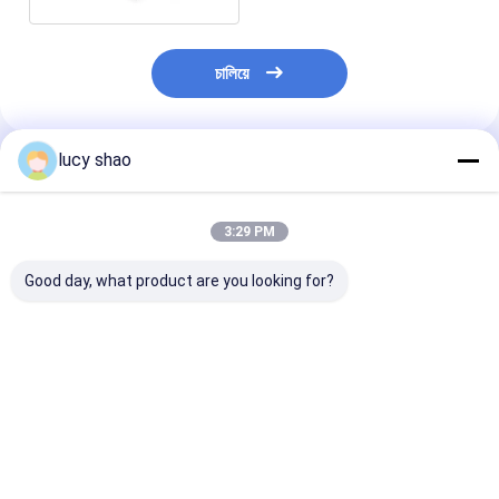
চালিয়ে
lucy shao
প্রস্তাবিত পণ্য
3:29 PM
Good day, what product are you looking for?
টর্ক 33000gcm বন্দুক ড্রিল
ড্রিল মেডিকেল হাড়ের ড্রিল
চার্জিং সময় 3 ঘন্টা স্
মেশিন ভারী দায়িত্ব ড্রিলিং
33000gcm টর্ক এবং
স্টীল হাইওয়ে ড্রিল রিগ
সমাধান লিথিয়াম ব্যাটারি
1200rpm গতির সাথে
নির্মাণ এবং রক্ষণাবেক্ষণ
বৈশিষ্ট্যযুক্ত উন্নত স্থিতিশীলতা
সুনির্দিষ্টতা প্রয়োজন সার্জিক্যাল
জন্য টেকসই সরঞ্জাম
এবং নির্ভুলতা
অ্যাপ্লিকেশনের জন্য নিখুঁত
ভালো দাম
ভালো দাম
ভালো দাম