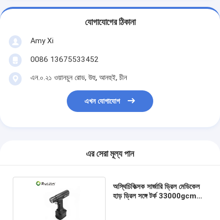
যোগাযোগের ঠিকানা
Amy Xi
0086 13675533452
এন.০.২১ ওয়ানচুন রোড, উহু, আনহুই, চীন
এখন যোগাযোগ
এর সেরা মূল্য পান
অস্থিচিকিত্সক সার্জারি ড্রিল মেডিকেল
হাড় ড্রিল সঙ্গে টর্ক 33000gcm
পারফরম্যান্স