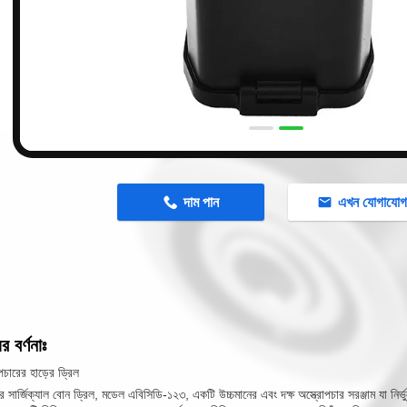
n
দাম পান
এখন যোগাযো
র বর্ণনাঃ
োপচারের হাড়ের ড্রিল
 সার্জিক্যাল বোন ড্রিল, মডেল এবিসিডি-১২৩, একটি উচ্চমানের এবং দক্ষ অস্ত্রোপচার সরঞ্জাম যা নির্