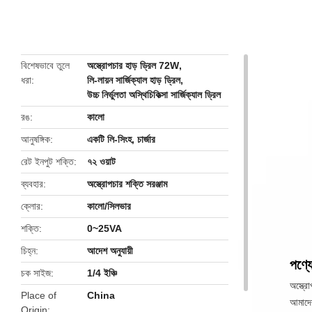
butto
বিশেষভাবে তুলে
অস্ত্রোপচার হাড় ড্রিল 72W
,
ধরা
লি-লায়ন সার্জিক্যাল হাড় ড্রিল
,
উচ্চ নির্ভুলতা অস্থিচিকিত্সা সার্জিক্যাল ড্রিল
রঙ
কালো
আনুষঙ্গিক
একটি লি-সিংহ, চার্জার
রেট ইনপুট শক্তি
৭২ ওয়াট
ব্যবহার
অস্ত্রোপচার শক্তি সরঞ্জাম
ক্লোর
কালো/সিলভার
শক্তি
0~25VA
চিহ্ন
আদেশ অনুযায়ী
পণ্যে
চক সাইজ
1/4 ইঞ্চি
অস্ত্র
Place of
China
আমাদের
Origin