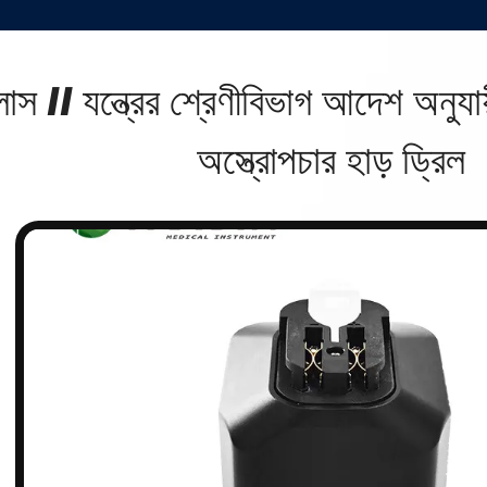
লাস II যন্ত্রের শ্রেণীবিভাগ আদেশ অনুযা
অস্ত্রোপচার হাড় ড্রিল