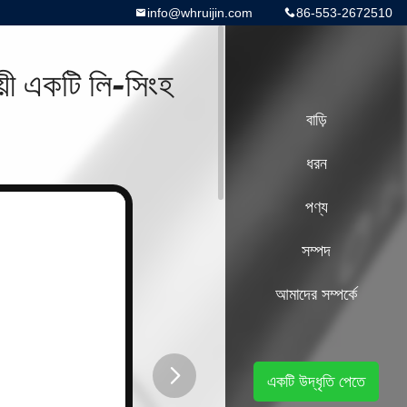
info@whruijin.com
86-553-2672510
য়ী একটি লি-সিংহ
বাড়ি
ধরন
পণ্য
সম্পদ
আমাদের সম্পর্কে
একটি উদ্ধৃতি পেতে