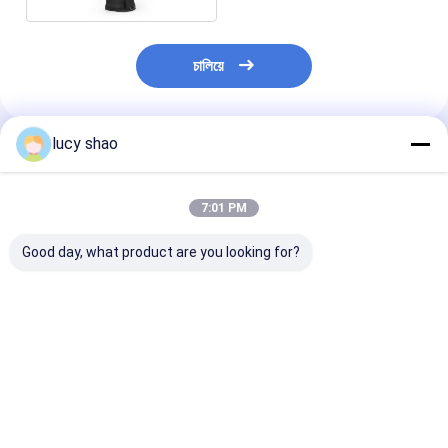
চালিয়ে
lucy shao
প্রস্তাবিত পণ্য
7:01 PM
Good day, what product are you looking for?
ক্লাস II সার্জিক্যাল হাড় ড্রিল
লি-সিংহ আনুষাঙ্গিক অস্ত্রোপচারিক
১/৪ ইঞ্চি চাক সাইজের
অটোক্ল্যাভযোগ্য 135 ডিগ্রি
অস্থিচিকিত্সা ড্রিল ABCD-
সার্জিক্যাল বোন ড্রিল,
পর্যন্ত যন্ত্র স্টেরিলাইজেশন
123 অস্থিচিকিত্সা অস্ত্রোপচার
ইনস্ট্রুমেন্ট, পেশাদার
পদ্ধতি অটোক্ল্যাভ অস্ত্রোপচারের
প্রয়োজন এবং সরঞ্জাম জন্য
অর্থোপেডিক ব্যবহারের
জন্য ডিজাইন করা হয়েছে
ডিজাইন করা
অর্ডারের ভিত্তিতে চিহ্ন
ভালো দাম
ভালো দাম
ভালো দাম