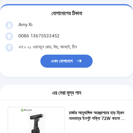
যোগাযোগের ঠিকানা
Amy Xi
0086 13675533452
এন.০.২১ ওয়ানচুন রোড, উহু, আনহুই, চীন
এখন যোগাযোগ
এর সেরা মূল্য পান
চার্জার আনুষাঙ্গিক অস্ত্রোপচার হাড় ড্রিল
নামমাত্র ইনপুট শক্তি 72W কালো /
রৌপ্য