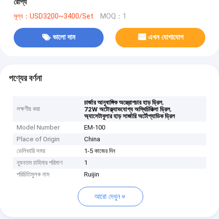
রৌপ্য
মূল্য：USD3200~3400/Set
MOQ：1
ভালো দাম
এখন যোগাযোগ
পণ্যের বর্ণনা
,
চার্জার আনুষাঙ্গিক অস্ত্রোপচার হাড় ড্রিল
লক্ষণীয় করা
,
72W অটোক্ল্যাভযোগ্য অস্থিচিকিত্সা ড্রিল
অ্যাসেটাবুলার হাড় সার্জারি অর্টোপ্যাডিক ড্রিল
Model Number
EM-100
Place of Origin
China
ডেলিভারি সময়
1-5 কাজের দিন
ন্যূনতম চাহিদার পরিমাণ
1
পরিচিতিমুলক নাম
Ruijin
আরো দেখুন