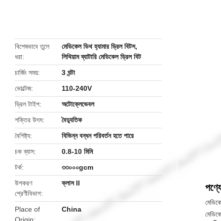
butto
বিশেষভাবে তুলে
মেডিকেল ডিথ হ্যামার ড্রিল বিটস
,
ধরা
লিথিয়াম ব্যাটারি মেডিকেল ড্রিল বিট
চার্জিং সময়
3 ঘন্টা
ভোল্টেজ
110-240V
ড্রিল টাইপ
অটোক্লেভেবল
শক্তির উৎস
বৈদ্যুতিক
বৈশিষ্ট্য
বিভিন্ন বন্ধন পরিবর্তন হতে পারে
চক ব্যাস
0.8-10 মিমি
টর্ক
৩৩০০০gcm
উপকরণ
ক্লাস II
পণ্যে
শ্রেণীবিভাগ
মেডিকে
Place of
China
মেডিকে
Origin