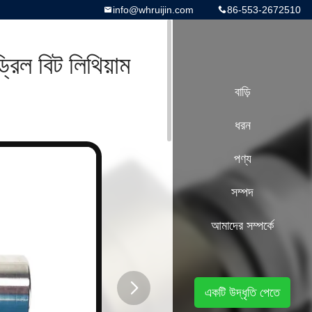
info@whruijin.com
86-553-2672510
্রিল বিট লিথিয়াম
বাড়ি
ধরন
পণ্য
সম্পদ
আমাদের সম্পর্কে
একটি উদ্ধৃতি পেতে