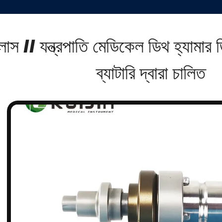
লাস II যন্ত্রপাতি মেডিকেল ডিথ হ্যামার ড
ব্যাটারি দ্বারা চালিত