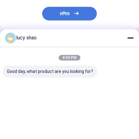
চালিয়ে
lucy shao
প্রস্তাবিত পণ্য
9:53 PM
Good day, what product are you looking for?
অটোক্লেভ নির্বীজন এবং নির্বীজন
চিকিৎসা কাটার কাজে নির্ভুলতা ও
অ্যান্টি-স্লিপ গ্রিপ মে
পদ্ধতির জন্য সরাসরি ব্লেড
নিরাপত্তার জন্য নন-স্লিপ গ্রিপ
কাটিং টুলস এবং রিচার্জ
জিপসাম করাত
যুক্ত, রূপালী স্টেইনলেস স্টিলের
ব্যাটারি দিয়ে সেরা ওপে
কাটিং টুলস
থোরাকোটমি অভিজ্ঞতা
ভালো দাম
ভালো দাম
ভালো দাম