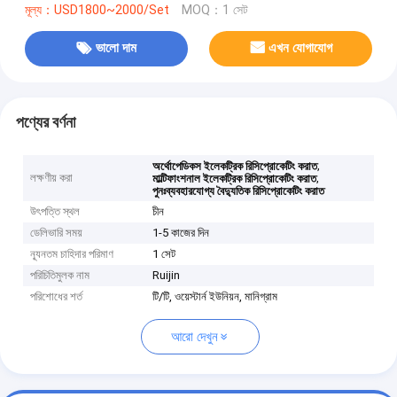
মূল্য：USD1800~2000/Set
MOQ：1 সেট
ভালো দাম
এখন যোগাযোগ
পণ্যের বর্ণনা
,
অর্থোপেডিকস ইলেকট্রিক রিসিপ্রোকেটিং করাত
লক্ষণীয় করা
,
মাল্টিফাংশনাল ইলেকট্রিক রিসিপ্রোকেটিং করাত
পুনঃব্যবহারযোগ্য বৈদ্যুতিক রিসিপ্রোকেটিং করাত
উৎপত্তি স্থল
চীন
ডেলিভারি সময়
1-5 কাজের দিন
ন্যূনতম চাহিদার পরিমাণ
1 সেট
পরিচিতিমুলক নাম
Ruijin
পরিশোধের শর্ত
টি/টি, ওয়েস্টার্ন ইউনিয়ন, মানিগ্রাম
আরো দেখুন