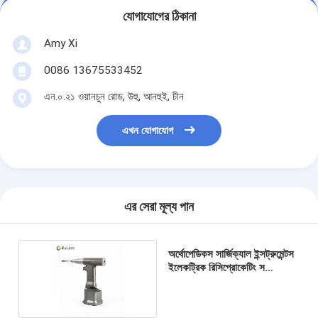
যোগাযোগের ঠিকানা
Amy Xi
0086 13675533452
এন.০.২১ ওয়ানচুন রোড, উহু, আনহুই, চীন
এখন যোগাযোগ
এর সেরা মূল্য পান
অর্থোপেডিকস সার্জিক্যাল ইন্সট্রুমেন্টস
ইলেকট্রিক রিসিপ্রোকেটিং স
মাল্টিফাংশনাল