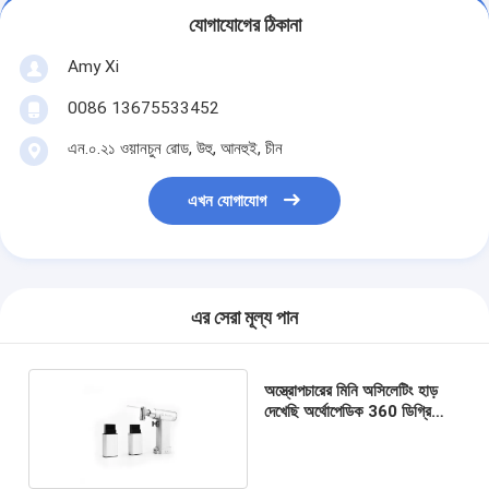
যোগাযোগের ঠিকানা
Amy Xi
0086 13675533452
এন.০.২১ ওয়ানচুন রোড, উহু, আনহুই, চীন
এখন যোগাযোগ
এর সেরা মূল্য পান
অস্ত্রোপচারের মিনি অসিলেটিং হাড়
দেখেছি অর্থোপেডিক 360 ডিগ্রি
ঘূর্ণায়মান