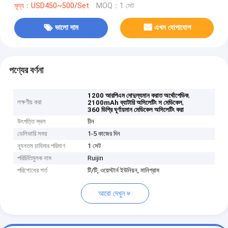
মূল্য：USD450~500/Set
MOQ：1 সেট
ভালো দাম
এখন যোগাযোগ
পণ্যের বর্ণনা
,
1200 আরপিএম দোদুল্যমান করাত অর্থোপেডিক
লক্ষণীয় করা
,
2100mAh ব্যাটারি অসিলেটিং স মেডিকেল
360 ডিগ্রি ঘূর্ণায়মান মেডিকেল অসিলেটিং করা
উৎপত্তি স্থল
চীন
ডেলিভারি সময়
1-5 কাজের দিন
ন্যূনতম চাহিদার পরিমাণ
1 সেট
পরিচিতিমুলক নাম
Ruijin
পরিশোধের শর্ত
টি/টি, ওয়েস্টার্ন ইউনিয়ন, মানিগ্রাম
আরো দেখুন