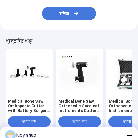
চালিয়ে
প্রস্তাবিত পণ্য
Medical Bone Saw
Medical Bone Saw
Medical Bone 
Orthopedic Cutter
Orthopedic Surgical
Orthopedic Su
with Battery Surgery
Instruments Cutter
Instruments F
Tool air Oscillating
with Electric Surgery
Electric Surge
Saw
Tool air Oscillating
Tool air Oscill
ভালো দাম
ভালো দাম
ভালো দাম
Saw
Saw Ruijin NS
CE Certified
lucy shao