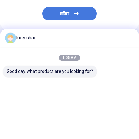
চালিয়ে
lucy shao
প্রস্তাবিত পণ্য
1:05 AM
Good day, what product are you looking for?
অস্ত্রোপচারের নির্ভুলতার জন্য
অটোক্ল্যাভযোগ্য সার্জারিগুলির
50Hz/60Hz ফ্রিকোয
অটোক্ল্যাভেবল রিসিপ্রোসিং
জন্য রিচার্জেবল রিসপোক্সিং হাড়
হাড় কাটার সিগ প্রযুক্
হাড়ের দড়ি চূড়ান্ত সমাধান
সি 220V 50HZ বা 110V
যোগ্যতা স্টার্নাম সিগ 
60HZ ইনপুট ভোল্টেজ
অন্যান্য ব্যবহারের জন
ভালো দাম
ভালো দাম
ভালো দাম