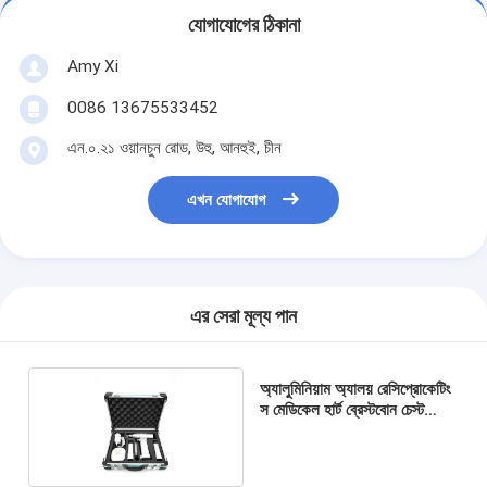
যোগাযোগের ঠিকানা
Amy Xi
0086 13675533452
এন.০.২১ ওয়ানচুন রোড, উহু, আনহুই, চীন
এখন যোগাযোগ
এর সেরা মূল্য পান
অ্যালুমিনিয়াম অ্যালয় রেসিপ্রোকেটিং
স মেডিকেল হার্ট ব্রেস্টবোন চেস্ট
14.4v