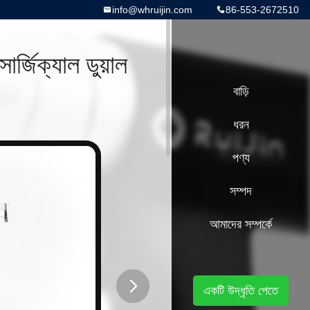
info@whruijin.com
86-553-2672510
্জিক্যাল ডুয়াল
বাড়ি
ধরন
পণ্য
সম্পদ
আমাদের সম্পর্কে
একটি উদ্ধৃতি পেতে