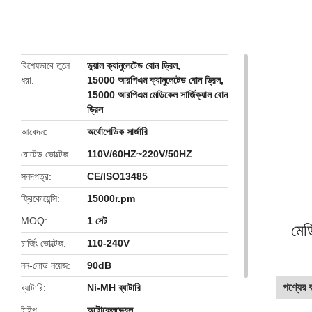
butto
বিশেষভাবে তুলে
ডুয়াল ক্যানুলেটেড বোন ড্রিল
,
ধরা
15000 আরপিএম ক্যানুলেটেড বোন ড্রিল
,
15000 আরপিএম মেডিকেল সার্জিক্যাল বোন
ড্রিল
আবেদন
অর্থোপেডিক সার্জারি
রোটেড ভোল্টেজ
110V/60HZ~220V/50HZ
সনদপত্র
CE/ISO13485
ফ্রিকোয়েন্সি
15000r.pm
MOQ
1 সেট
মেডি
চার্জিং ভোল্টেজ
110-240V
নন-লোড নয়েজ
90dB
পণ্যের বর
ব্যাটারি
Ni-MH ব্যাটারি
টাইপ
অটোক্লেভেবল