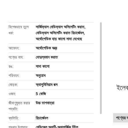
butto
বিশেষভাবে তুলে
সার্জিক্যাল মেডিক্যাল অসিলেটিং করাত
,
ধরা
মেডিক্যাল অসিলেটিং করাত রিচার্জেবল
,
অর্থোপেডিক হাড় কালো সাদা দেখেছে
আবেদন
অর্থোপেডিক যন্ত্র
পণ্যের নাম
দোদুল্যমান করাত
রঙ
সাদা কালো
পরিবহন
অনুরোধ
মোড়ক
অ্যালুমিনিয়াম বক্স
ইলেক
ওজন
5 কেজি
জীবাণুমুক্ত করার
উচ্চ তাপমাত্রা
পদ্ধতি
পণ্যের বর
ব্যাটারি
রিচার্জেবল
প্রধান উপাদান
মেডিকেল অ্যান্টি-অ্যালার্জিক স্টিল