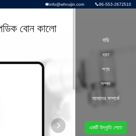
info@whruijin.com
86-553-2672510
োপেডিক বোন কালো
বাড়ি
ধরন
পণ্য
সম্পদ
আমাদের সম্পর্কে
একটি উদ্ধৃতি পেতে