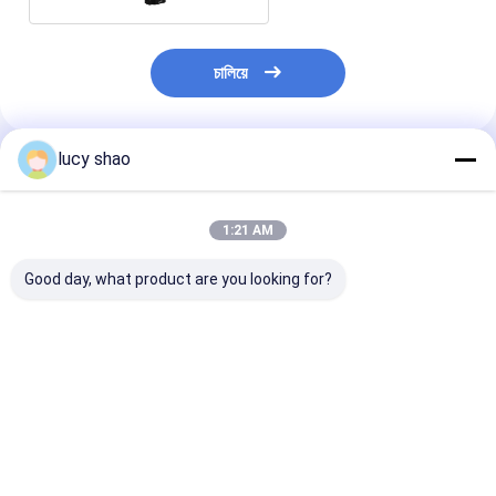
চালিয়ে
lucy shao
প্রস্তাবিত পণ্য
1:21 AM
Good day, what product are you looking for?
ক্লাস II সার্জিক্যাল হাড় ড্রিল
লি-সিংহ আনুষাঙ্গিক অস্ত্রোপচারিক
১/৪ ইঞ্চি চাক সাইজের
অটোক্ল্যাভযোগ্য 135 ডিগ্রি
অস্থিচিকিত্সা ড্রিল ABCD-
সার্জিক্যাল বোন ড্রিল,
পর্যন্ত যন্ত্র স্টেরিলাইজেশন
123 অস্থিচিকিত্সা অস্ত্রোপচার
ইনস্ট্রুমেন্ট, পেশাদার
পদ্ধতি অটোক্ল্যাভ অস্ত্রোপচারের
প্রয়োজন এবং সরঞ্জাম জন্য
অর্থোপেডিক ব্যবহারের
জন্য ডিজাইন করা হয়েছে
ডিজাইন করা
অর্ডারের ভিত্তিতে চিহ্ন
ভালো দাম
ভালো দাম
ভালো দাম