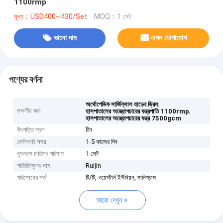
1100rmp
মূল্য：USD400~430/Set
MOQ：1 সেট
ভালো দাম
এখন যোগাযোগ
পণ্যের বর্ণনা
,
অর্থোপেডিক সার্জিক্যাল হাড়ের ড্রিল
লক্ষণীয় করা
,
হাসপাতালের অস্ত্রোপচারের যন্ত্রপাতি 1100rmp
হাসপাতালের অস্ত্রোপচারের যন্ত্র 7500gcm
উৎপত্তি স্থল
চীন
ডেলিভারি সময়
1-5 কাজের দিন
ন্যূনতম চাহিদার পরিমাণ
1 সেট
পরিচিতিমুলক নাম
Ruijin
পরিশোধের শর্ত
টি/টি, ওয়েস্টার্ন ইউনিয়ন, মানিগ্রাম
আরো দেখুন