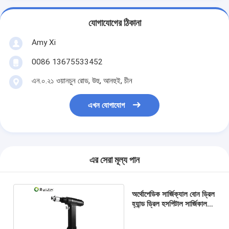
যোগাযোগের ঠিকানা
Amy Xi
0086 13675533452
এন.০.২১ ওয়ানচুন রোড, উহু, আনহুই, চীন
এখন যোগাযোগ
এর সেরা মূল্য পান
অর্থোপেডিক সার্জিক্যাল বোন ড্রিল
হ্যান্ড ড্রিল হসপিটাল সার্জিকাল
যন্ত্রপাতি 1100rmp